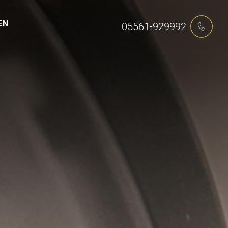
EN
05561-929992
05561-929992